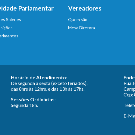
vidade Parlamentar
Vereadores
es Solenes
Quem são
sições
Mesa Diretora
erimentos
Horário de Atendimento:
Ende
De segunda à sexta (exceto feriados),
Rua 
das 8hrs às 12hrs, e das 13h às 17hs.
Campi
Cep: 
Sessões Ordinárias
:
Segunda 18h.
Telef
E-Mai