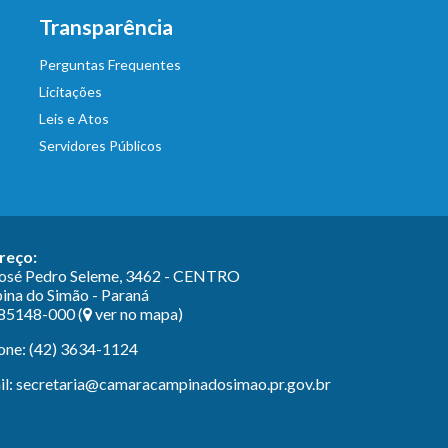
Transparência
Perguntas Frequentes
Licitações
Leis e Atos
Servidores Públicos
reço:
José Pedro Seleme, 3462 - CENTRO
na do Simão - Paraná
85148-000 (
ver no mapa
)
one: (42) 3634-1124
l: secretaria@camaracampinadosimao.pr.gov.br