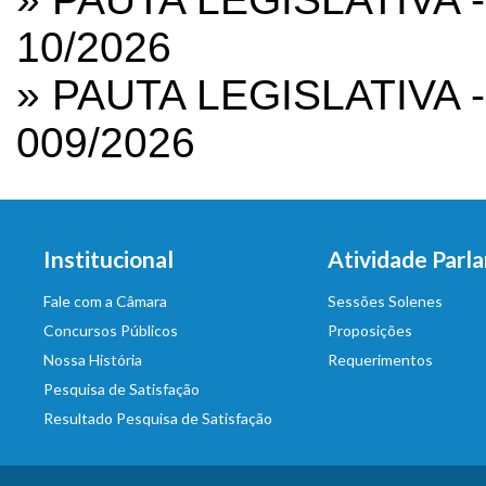
10/2026
»
PAUTA LEGISLATIVA 
009/2026
Institucional
Atividade Parl
Fale com a Câmara
Sessões Solenes
Concursos Públicos
Proposições
Nossa História
Requerimentos
Pesquisa de Satisfação
Resultado Pesquisa de Satisfação