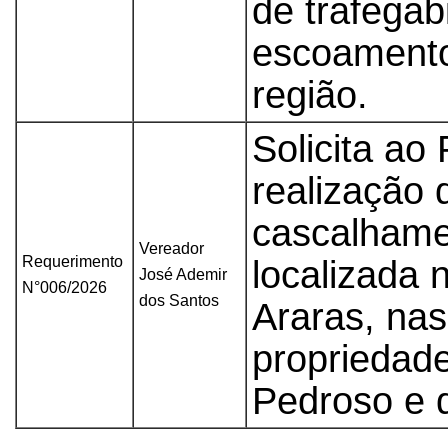
de trafegab
escoamento 
região.
Solicita ao
realização 
cascalhamen
Vereador
Requerimento
localizada
José Ademir
N°006/2026
dos Santos
Araras, na
propriedad
Pedroso e 